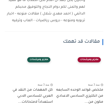
واحاول بكل جهد ان اقدم لكل الطلاب ما هو مفيد
لهم واتمنى لكم دوام النجاح والتوفيق محبكم
الدائمي ( احمد مهدي شلال ) مقالات منوعه - اخبار
تربويه ومنوعه - دروس رياضيات - العاب وترفيه
مقالات قد تهمك
ملازم ومرشحات
ملازم ومرشحات
منذ 3 سنة
منذ 3 سنة
ملخص قواعد الوحده السابعه
كل المهمات من النقد في
من انكليزي السادس الاعدادي
العربي للسادس الادبي
مكون من...
استعداداً لامتحانات...