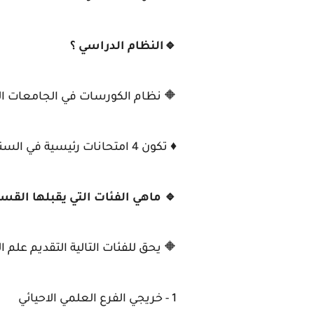
🔹النظام الدراسي ؟
🔶 نظام الكورسات في الجامعات ال
♦️ تكون 4 امتحانات رئيسية في السنة هي :- ▫️المد - فاينل الكورس الاول / المد - فاينل الكورس الثاني ✔️
🔹 ماهي الفئات التي يقبلها القس
🔶 يحق للفئات التالية التقديم علم 
1 - خريجي الفرع العلمي الاحيائي