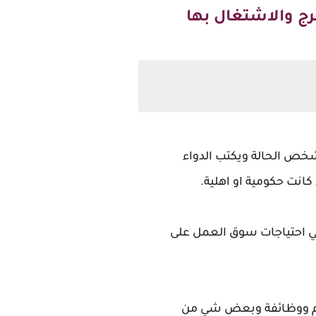
رج والاشتغال بها
شخص الحالة ويكتب الدواء
انت حكومية او اهلية.
لبي احتياجات سوق العمل على
م ووظائفة وبعض شي من