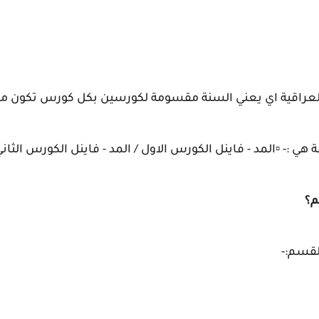
عراقية اي يعني السنة مقسومة لكورسين بكل كورس تكون موا
م؟
القسم:-