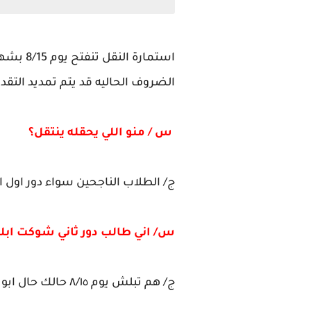
الضروف الحاليه قد يتم تمديد التقديم ع
س / منو اللي يحقله ينتقل؟
ج/ الطلاب الناجحين سواء دور اول او
س/ اني طالب دور ثاني شوكت ابل
ج/ هم تبلش يوم ٨/١٥ حالك حال ابو الدور الاول حتى لو بعدك ماممتحن .