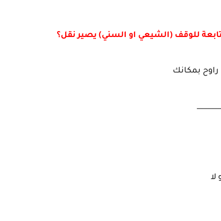
ابعة للوقف (الشيعي او السني) يصير نقل؟
 راوح بمكانك
_______
لا