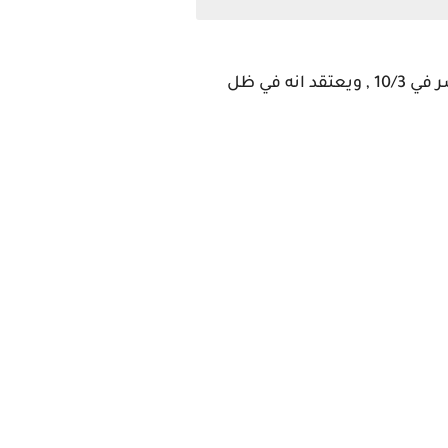
استمارة النقل تنفتح يوم 8/15 بشهر الثامن من كل سنه والمفروض تنغلق في بداية الشهر العاشر في 10/3 , ويعتقد انه في ظل