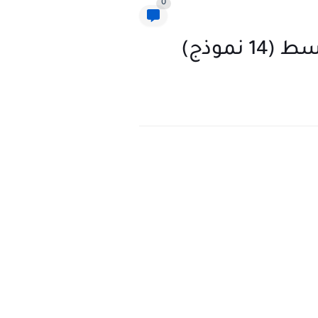
0
موذج)