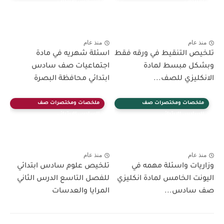
الابتدائي
السادس الابتدائي
منذ عام
منذ عام
تلخيص التنقيط في ورقه فقط
اسئلة شهريه في مادة
وبشكل مبسط لمادة
اجتماعيات صف سادس
الانكليزي للصف...
ابتدائي محافظة البصرة
ملخصات ومختصرات صف
ملخصات ومختصرات صف
السادس الابتدائي
السادس الابتدائي
منذ عام
منذ عام
وزاريات واسئلة مهمه في
تلخيص علوم سادس ابتدائي
اليونت الخامس لمادة انكليزي
للفصل التاسع الدرس الثاني
صف سادس...
المرايا والعدسات