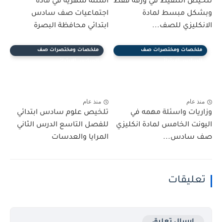
تلخيص التنقيط في ورقه فقط
اسئلة شهريه في مادة
وبشكل مبسط لمادة
اجتماعيات صف سادس
الانكليزي للصف...
ابتدائي محافظة البصرة
ملخصات ومختصرات صف
ملخصات ومختصرات صف
السادس الابتدائي
السادس الابتدائي
منذ عام
منذ عام
وزاريات واسئلة مهمه في
تلخيص علوم سادس ابتدائي
اليونت الخامس لمادة انكليزي
للفصل التاسع الدرس الثاني
صف سادس...
المرايا والعدسات
تعليقات
إرسال تعليق