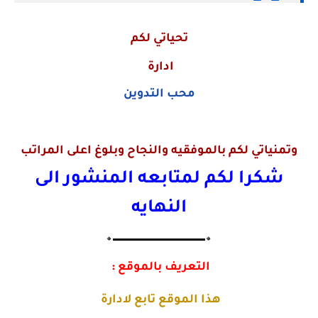
تحياتي لكم
ادارة
محب التدوين
وتمنياتي لكم بالموفقيه والنجاح وبلوغ اعلى المراتب
شكرا لكم لمتابعه المنشور الى
النهايه
🔸▬▬▬▬▬▬▬▬▬▬▬▬▬🔸
التعريف بالموقع :
هذا الموقع تابع لادارة