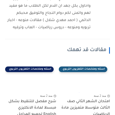
واحاول بكل جهد ان اقدم لكل الطلاب ما هو مفيد
لهم واتمنى لكم دوام النجاح والتوفيق محبكم
الدائمي ( احمد مهدي شلال ) مقالات منوعه - اخبار
تربويه ومنوعه - دروس رياضيات - العاب وترفيه
مقالات قد تهمك
اسئله وملخصات التلفزيون التربوي
اسئله وملخصات التلفزيون التربوي
مدرستي
مدرستي
منذ 2 سنة
منذ 2 سنة
امتحان الشهر الثاني صف
شرح مفصل للتنقيط بشكل
الثالث متوسط متميزين مادة
مبسط لمادة الانكليزي
الرياضيات
English لجميع المراحل