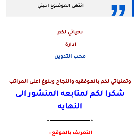
انتهى الموضوع احبتي
تحياتي لكم
ادارة
محب التدوين
وتمنياتي لكم بالموفقيه والنجاح وبلوغ اعلى المراتب
شكرا لكم لمتابعه المنشور الى
النهايه
🔸▬▬▬▬▬▬▬▬▬▬▬▬▬🔸
التعريف بالموقع :