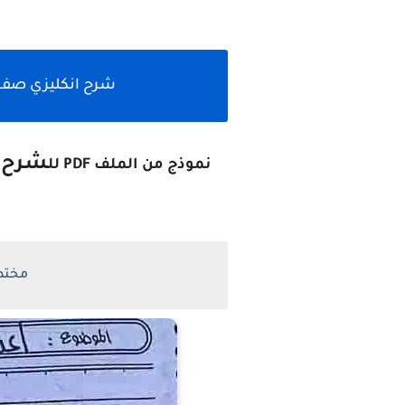
شرح انكليزي صف او
شرح م
نموذج من الملف PDF لل
مختص