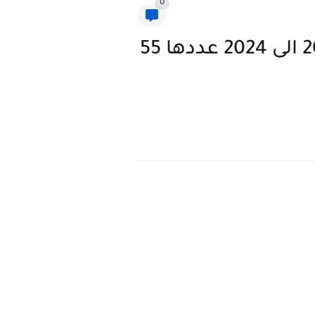
0
تعاليل الثالث متوسط المكرره والواردة في الوزاري من 2012 الى 2024 عددها 55