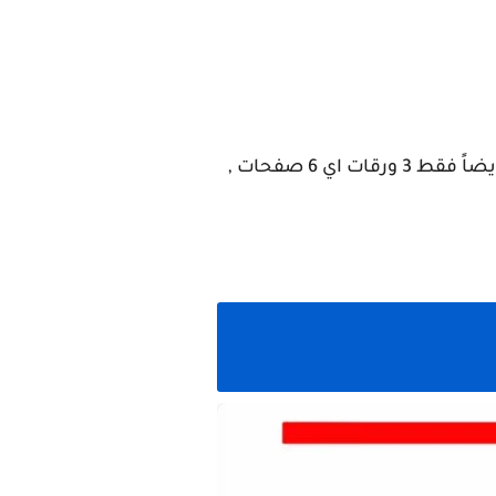
جميع الاسئلة المرشحه وزارياً في مادة الفيزياء لصف الثالث المتوسط مع الرسومات المرشحة ايضاً فقط 3 ورقات اي 6 صفحات ,