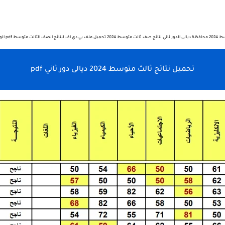
pdf الوزارية رابط مباشرة
تحميل نتائج ثالث متوسط 2024 ديالى دور ثاني pdf