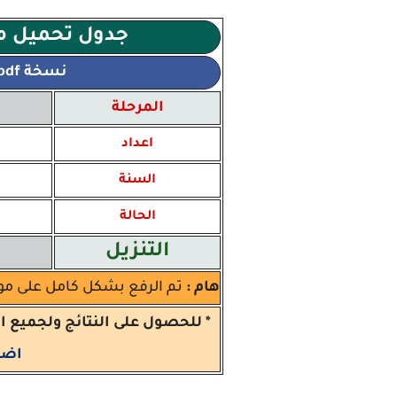
جدول تحميل مل
نسخة pdf كاملة مجانية
المرحلة
اعداد
السنة
الحالة
التنزيل
هام :
تم الرفع بشكل كامل على مو
* للحصول على النتائج ولجميع 
اضغ