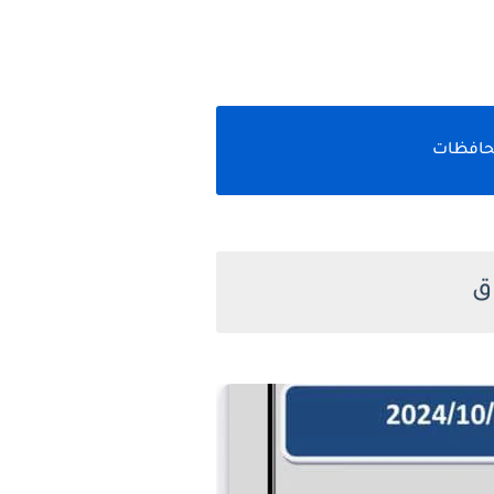
محافظات
ق