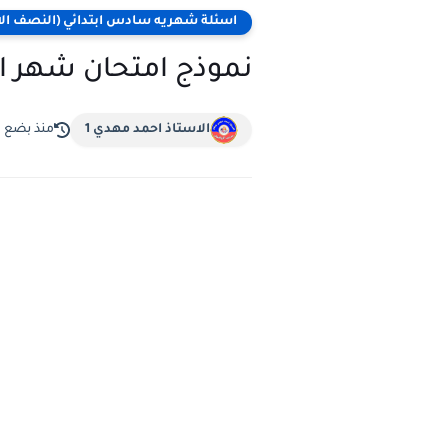
اسئلة شهريه سادس ابتدائي (النصف الا
نموذج امتحان شهر ال
الاستاذ احمد مهدي 1
منذ بضع 