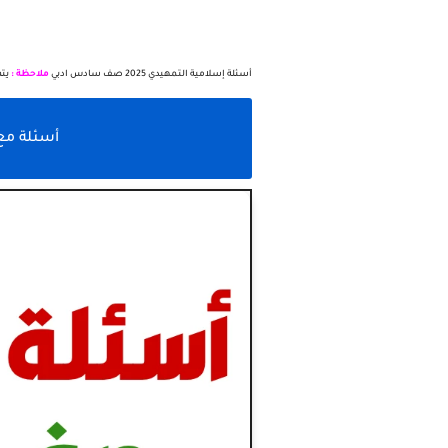
أسئلة إسلامية التمهيدي 2025 صف سادس ادبي
ملاحظة :
يتم
أسئلة مع ال