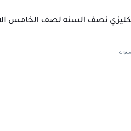
تحان انكليزي نصف السنه لصف الخامس ا
سنوات