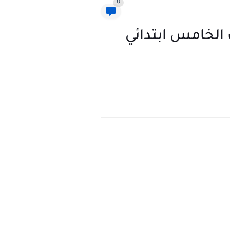
0
 الخامس ابتدائي