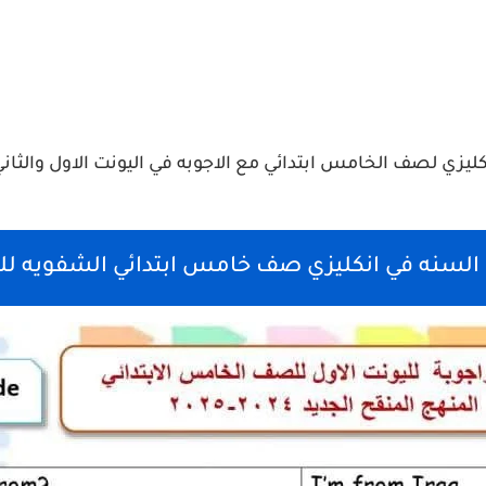
ليزي لصف الخامس ابتدائي مع الاجوبه في اليونت الاول والثان
 في انكليزي صف خامس ابتدائي الشفويه لليونت 1, 2, 3 م