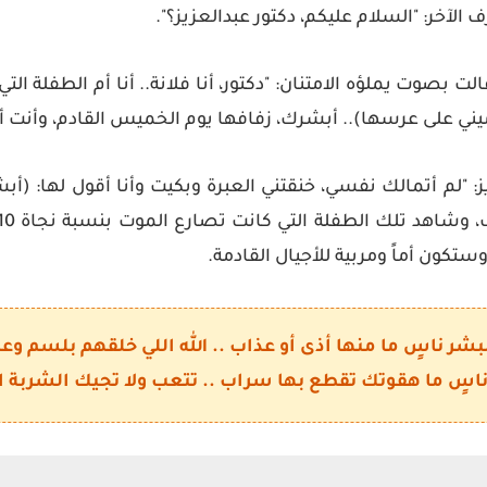
لآخر: "السلام عليكم، دكتور عبدالعزيز؟".
يني على عرسها)..
أبشرك، زفافها يوم الخميس القادم، وأنت أ
ز: "لم أتمالك نفسي، خنقتني العبرة وبكيت وأنا أقول لها: (أ
ستكون أماً ومربية للأجيال القادمة.
لبشر ناسٍ ما منها أذى أو عذاب .. الله اللي خلقهم بلسم وعا
ناسٍ ما هقوتك تقطع بها سراب .. تتعب ولا تجيك الشربة ا