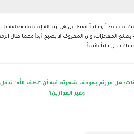
 تشخيصاً وعلاجاً فقط، بل هي رسالة إنسانية مغلفة باليقين
ه يصنع المعجزات، وأن المعروف لا يضيع أبداً مهما طال الزمن
نك تحيي قلباً يائساً.
قات: هل مررتم بموقف شعرتم فيه أن "لطف الله" تدخل ف
وغير الموازين؟