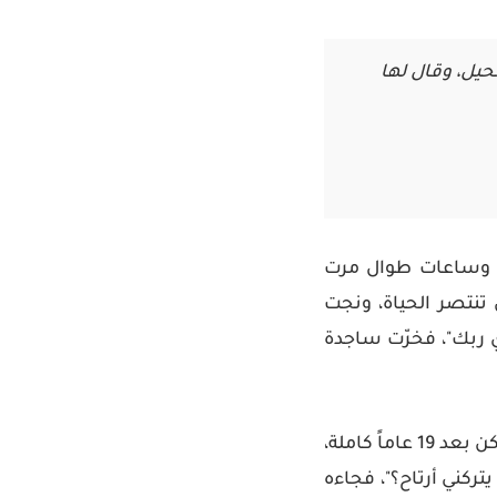
حيل، وقال لها
ة، وساعات طوال مرت
 تنتصر الحياة، ونجت
دي ربك"، فخرّت ساجدة
كن بعد
19 عاماً كاملة
،
تركني أرتاح؟"، فجاءه