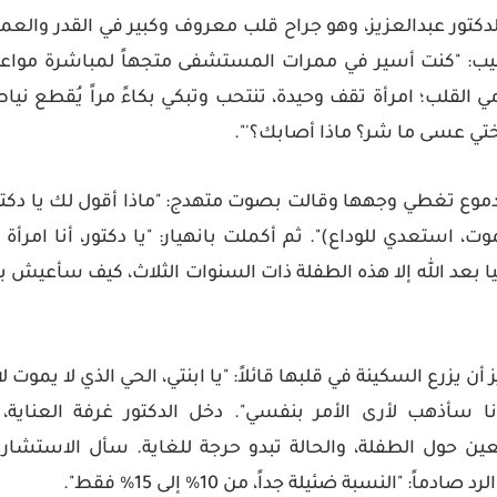
لدكتور عبدالعزيز
، وهو جراح قلب معروف وكبير في القدر والعمر،
بيب: "كنت أسير في ممرات المستشفى متجهاً لمباشرة مواعي
لقلب؛ امرأة تقف وحيدة، تنتحب وتبكي بكاءً مراً يُقطع نياط
ختي عسى ما شر؟ ماذا أصابك؟'".
موع تغطي وجهها وقالت بصوت متهدج: "ماذا أقول لك يا دكتور؟
وت، استعدي للوداع)
". ثم أكملت بانهيار: "يا دكتور، أنا امر
 بعد الله إلا هذه الطفلة ذات السنوات الثلاث، كيف سأعيش بع
أن يزرع السكينة في قلبها قائلاً: "يا ابنتي، الحي الذي لا يموت ل
أنا سأذهب لأرى الأمر بنفسي". دخل الدكتور غرفة العناية،
ن حول الطفلة، والحالة تبدو حرجة للغاية. سأل الاستشا
لرد صادماً:
"النسبة ضئيلة جداً، من 10% إلى 15% فقط"
.