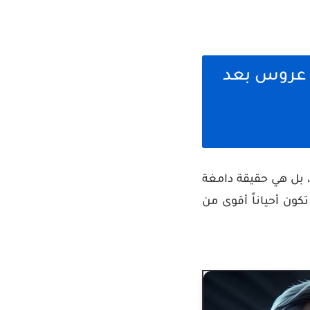
 كيف تحولت "طفلة الـ 10%" إلى عروس بعد
، بل هي حقيقة دامغة
كون أحياناً أقوى من