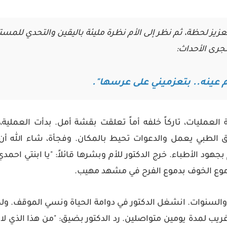
زيز لحظة، ثم نظر إلى الأم نظرة مليئة باليقين والتحدي للمست
جرى الأحداث:
ام عينه.. بتعزميني على عرسها".
 العمليات، تاركاً خلفه أماً تعلقت بقشة أمل. بدأت العملي
يق الطبي يعمل والدعوات تحيط بالمكان. وفجأة، شاء الله أن
جهود الأطباء. خرج الدكتور للأم وبشرها قائلاً: "يا ابنتي احم
دموع الخوف بدموع الفرح في مشهد مهيب.
 والسنوات. انشغل الدكتور في دوامة الحياة ونسي الموقف. ول
غريب لمدة يومين متواصلين. رد الدكتور بضيق: "من هذا الذي لا ي