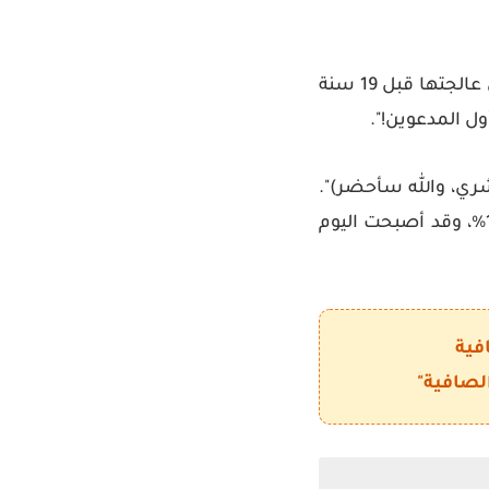
قال: "نعم، تفضلي". قالت بصوت يملؤه الامتنان: "دكتور، أنا فلانة.. أنا أم الطفلة التي عالجتها قبل 19 سنة
ول المدعوين!
".
بشري، والله سأحضر)".
وبالفعل، حضر الزفاف، وشاهد تلك الطفلة التي كانت تصارع الموت بنسبة نجاة 10%، وقد أصبحت اليوم
فية
لصافية"