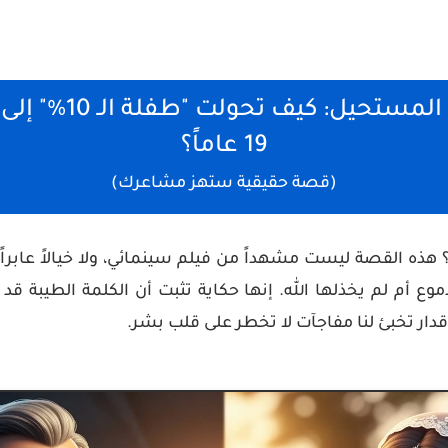
وعد الطبيب المستحيل:
19 عاماً؟
(قصة حقيقية ستهز مشاعرك)
هذه القصة ليست مشهداً من فيلم سينمائي، ولا خيالاً عابراً
 أم لم يخذلها الله. إنها حكاية تثبت أن الكلمة الطيبة قد ت
قدار تخبئ لنا مفاجآت لا تخطر على قلب بشر.