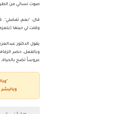
صوت نسائي من الطرف ا
وقلت لي حينها (بتعزم
يقول الدكتور عبدالعزي
عروساً تضج بالحياة، و
"وبا
وبالبشر 