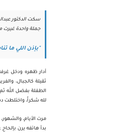
سكت الدكتور عبدالع
جملة واحدة غيرت م
"بإذن اللي ما تن
أدار ظهره ودخل غرفة
ثقيلة كالجبال، والفر
الطفلة بفضل الله ثم ب
لله شكراً، واختلطت 
مرت الأيام، والشهور،
بدأ هاتفه يرن بإلحاح 