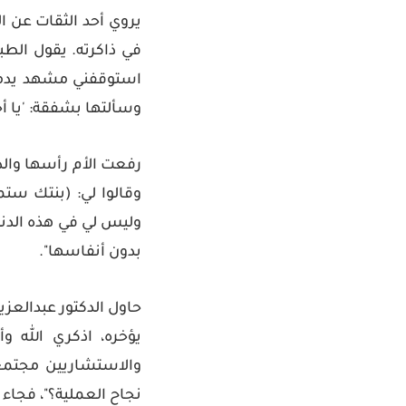
يروي أحد الثقات عن
ا
في ذاكرته. يقول الط
استوقفني مشهد يدمي ا
وسألتها بشفقة: 'يا أ
رفعت الأم رأسها والد
وقالوا لي:
(بنتك ستم
وليس لي في هذه الدنيا
بدون أنفاسها".
حاول الدكتور عبدالعزيز 
يؤخره، اذكري الله و
والاستشاريين مجتمعي
نجاح العملية؟"، فجاء ا