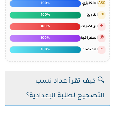
ABC
الانكليزي
100%
📜
التاريخ
100%
➗
الرياضيات
100%
🌍
الجغرافية
100%
📈
الاقتصاد
100%
🔍 كيف تقرأ عداد نسب
التصحيح لطلبة الإعدادية؟