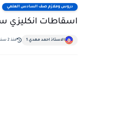
دروس وملازم صف السادس العلمي
اسقاطات انكليزي سا
الاستاذ احمد مهدي 1
منذ 2 سنة