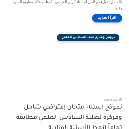
(الفصل الاول) مع الحل للاستاذ كريم القيسي . أسئله بأفكار مقاربه للمنهج
وفيها ...
دروس وملازم صف السادس العلمي
منذ 2 سنة
نموذج اسئله إمتحان إفتراضي شامل
ومركزه لطلبة السادس العلمي مطابقة
تماماً لنمط الأسئلة الوزارية