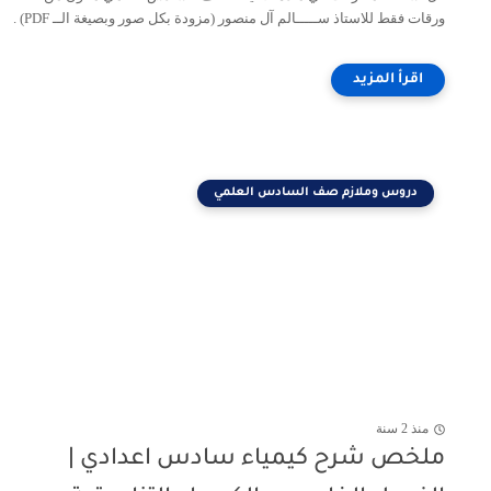
ورقات فقط للاستاذ ســـــالم آل منصور (مزودة بكل صور وبصيغة الــ PDF) .
دروس وملازم صف السادس العلمي
منذ 2 سنة
ملخص شرح كيمياء سادس اعدادي |